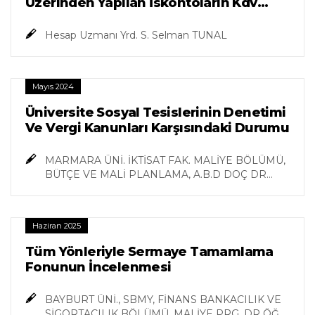
Üzerinden Yapılan İskontoların Kdv
Karşısındaki Durumu
Hesap Uzmanı Yrd. S. Selman TUNAL
Mayıs 2024
Üniversite Sosyal Tesislerinin Denetimi
Ve Vergi Kanunları Karşısındaki Durumu
MARMARA ÜNİ. İKTİSAT FAK. MALİYE BÖLÜMÜ,
BÜTÇE VE MALİ PLANLAMA, A.B.D DOÇ DR
ÖZKAN ZÜLFÜOĞLU
Haziran 2025
Tüm Yönleriyle Sermaye Tamamlama
Fonunun İncelenmesi
BAYBURT ÜNİ., SBMY, FİNANS BANKACILIK VE
SİGORTACILIK BÖLÜMÜ, MALİYE PRG. DR ÖĞR