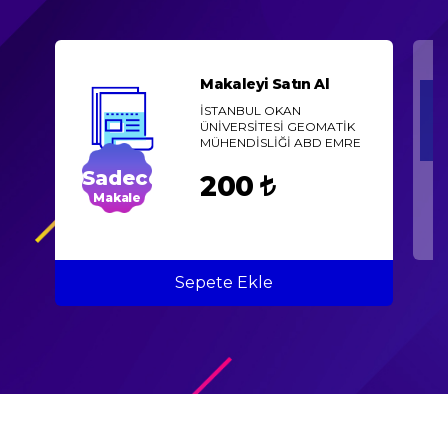
Makaleyi Satın Al
İSTANBUL OKAN
ÜNİVERSİTESİ GEOMATİK
MÜHENDİSLİĞİ ABD EMRE
GÜLAÇ, İSTANBUL OKAN
Sadece
ÜNİVERSİTESİ GEOMATİK
200
MÜHENDİSLİĞİ ABD PROF
Makale
DR HALİL ERKAYA
Sepete Ekle