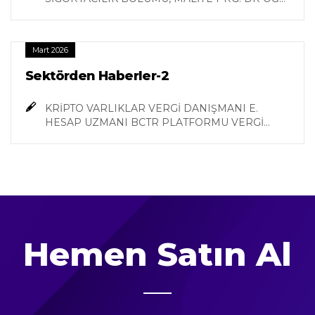
ÜYESİ ADALET ZOZİK
Mart 2026
Sektörden Haberler-2
KRİPTO VARLIKLAR VERGİ DANIŞMANI E.
HESAP UZMANI BCTR PLATFORMU VERGİ
MUHASEBE VE DENETİM ÇALIŞMA GRUBU
BŞK. YÜRÜTME KURULU ÜYESİ TAYFUN İÇTEN
Hemen Satın Al