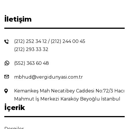
İletişim
(212) 252 34 12
/
(212) 244 00 45
(212) 293 33 32
(552) 363 60 48
mbhud@vergidunyasi.com.tr
Kemankeş Mah Necatibey Caddesi No:72/3 Hacı
Mahmut İş Merkezi Karaköy Beyoğlu İstanbul
İçerik
Dergiler