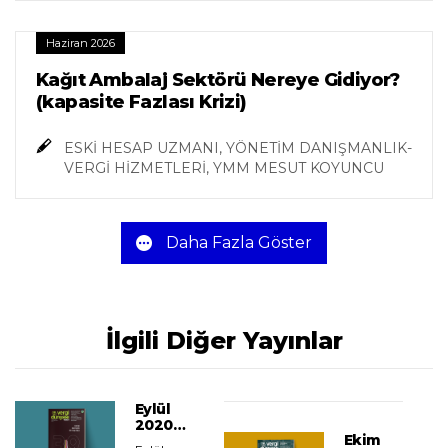
Haziran 2026
Kağıt Ambalaj Sektörü Nereye Gidiyor?
(kapasite Fazlası Krizi)
ESKİ HESAP UZMANI, YÖNETİM DANIŞMANLIK-
VERGİ HİZMETLERİ, YMM MESUT KOYUNCU
Daha Fazla Göster
İlgili Diğer Yayınlar
Eylül
2020
Ekim
Vergi