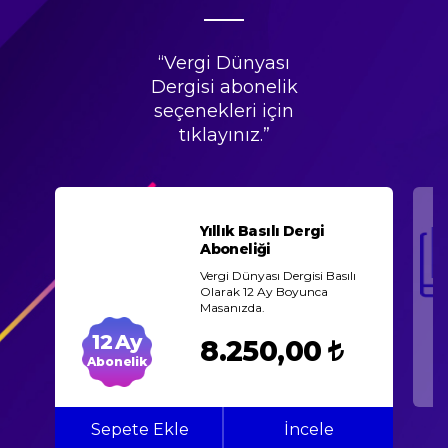
“Vergi Dünyası
Dergisi abonelik
seçenekleri için
tıklayınız.”
Yıllık Basılı Dergi
Aboneliği
Vergi Dünyası Dergisi Basılı
Olarak 12 Ay Boyunca
Masanızda.
12
8.250,00
Abonelik
Sepete Ekle
İncele