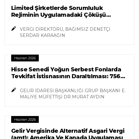
Limited Şirketlerde Sorumluluk
Rejiminin Uygulamadaki Çöküşü
“algısal Hatalar, Kurumsal Zafiyetler Ve
Hukuki Boşluklar”
VERGİ DİREKTÖRÜ, BAĞIMSIZ DENETÇİ
SERDAR KARAAĞIN
Haziran 2026
Hisse Senedi Yoğun Serbest Fonlarda
Tevkifat İstisnasının Daraltılması: 7566
Sayılı Kanun Ve 11107 Sayılı
Cumhurbaşkanı Kararı Çerçevesinde Bir
GELİR İDARESİ BAŞKANLIĞI GRUP BAŞKANI E.
Değerlendirme
MALİYE MÜFETTİŞİ DR MURAT AYDIN
Haziran 2026
Gelir Vergisinde Alternatif Asgari Vergi
(amt): Amerika Ve Kanada Uygulaması