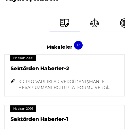
17
Makaleler
Haziran 2026
Sektörden Haberler-2
KRİPTO VARLIKLAR VERGİ DANIŞMANI E.
HESAP UZMANI BCTR PLATFORMU VERGİ
MUHASEBE VE DENETİM ÇALIŞMA GRUBU
BŞK. YÜRÜTME KURULU ÜYESİ TAYFUN İÇTEN
Haziran 2026
Sektörden Haberler-1