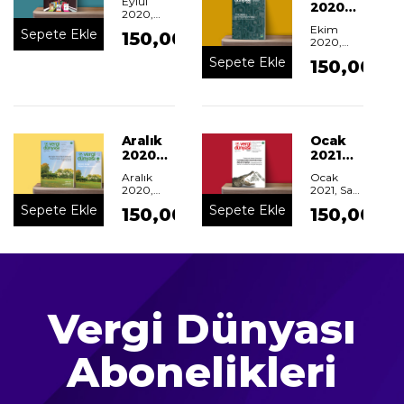
Eylül
2020
Dünyası
2020,
Vergi
Dergisi
Sayı : 469
Ekim
Sepete Ekle
150,00
Dünyası
2020,
Dergisi
Sayı : 470
Sepete Ekle
150,00
Aralık
Ocak
2020
2021
Vergi
Vergi
Aralık
Ocak
Dünyası
Dünyası
2020,
2021,
Sayı
Dergisi
Dergisi
Sayı : 472
: 473
Sepete Ekle
Sepete Ekle
150,00
150,00
Vergi Dünyası
Abonelikleri