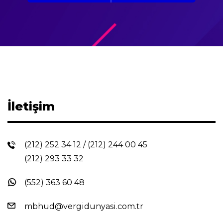
İletişim
(212) 252 34 12
/
(212) 244 00 45
(212) 293 33 32
(552) 363 60 48
mbhud@vergidunyasi.com.tr