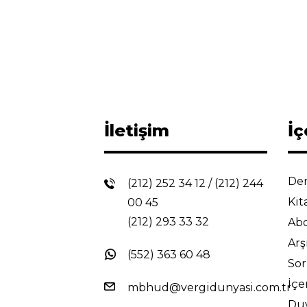
İletişim
İç
Der
(212) 252 34 12
/
(212) 244
Kit
00 45
(212) 293 33 32
Abo
Arş
(552) 363 60 48
So
İçe
mbhud@vergidunyasi.com.tr
Du