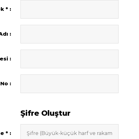
ek
Adı
esi
 No
Şifre Oluştur
re