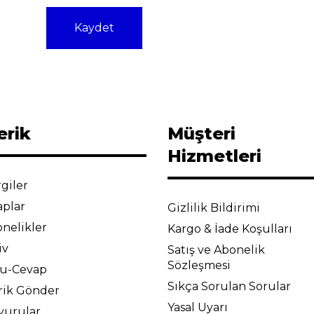
Kaydet
erik
Müşteri
Hizmetleri
giler
aplar
Gizlilik Bildirimi
nelikler
Kargo & İade Koşulları
iv
Satış ve Abonelik
Sözleşmesi
ru-Cevap
Sıkça Sorulan Sorular
rik Gönder
Yasal Uyarı
yurular