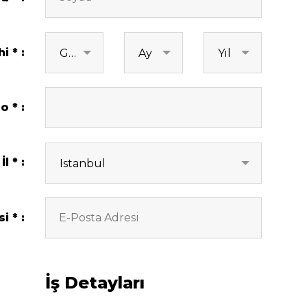
hi
Gün
Ay
Yıl
No
İl
Istanbul
si
İş Detayları