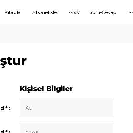
Kitaplar
Abonelikler
Arşiv
Soru-Cevap
E-
ştur
Kişisel Bilgiler
Ad
ad