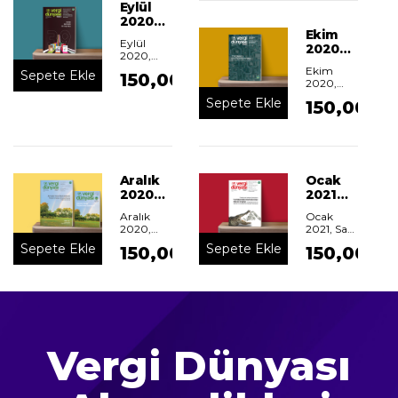
Eylül
2020
Ekim
Vergi
Eylül
2020
Dünyası
2020,
Vergi
Dergisi
Sayı : 469
Ekim
Sepete Ekle
150,00
Dünyası
2020,
Dergisi
Sayı : 470
Sepete Ekle
150,00
Aralık
Ocak
2020
2021
Vergi
Vergi
Aralık
Ocak
Dünyası
Dünyası
2020,
2021,
Sayı
Dergisi
Dergisi
Sayı : 472
: 473
Sepete Ekle
Sepete Ekle
150,00
150,00
Vergi Dünyası