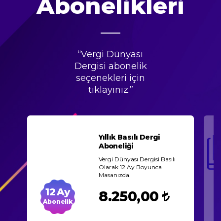
Abonelikleri
“Vergi Dünyası
Dergisi abonelik
seçenekleri için
tıklayınız.”
Yıllık Basılı Dergi
Aboneliği
Vergi Dünyası Dergisi Basılı
Olarak 12 Ay Boyunca
Masanızda.
12
8.250,00
Abonelik