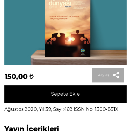
150,00
Paylaş
Sepete Ekle
Ağustos 2020, Yıl:39, Sayı:468 ISSN No: 1300-851X
Yayın İçerikleri