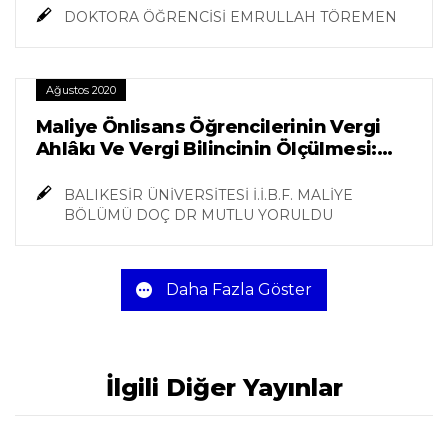
DOKTORA ÖĞRENCİSİ EMRULLAH TÖREMEN
Ağustos 2020
Maliye Önlisans Öğrencilerinin Vergi
Ahlâkı Ve Vergi Bilincinin Ölçülmesi:
Kula Meslek Yüksekokulu Örneği
BALIKESİR ÜNİVERSİTESİ İ.İ.B.F. MALİYE
BÖLÜMÜ DOÇ DR MUTLU YORULDU
Daha Fazla Göster
İlgili Diğer Yayınlar