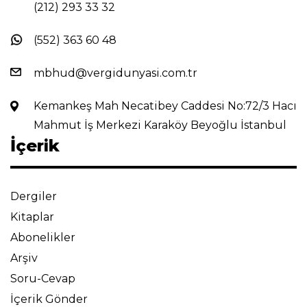
(212) 293 33 32
(552) 363 60 48
mbhud@vergidunyasi.com.tr
Kemankeş Mah Necatibey Caddesi No:72/3 Hacı
Mahmut İş Merkezi Karaköy Beyoğlu İstanbul
İçerik
Dergiler
Kitaplar
Abonelikler
Arşiv
Soru-Cevap
İçerik Gönder