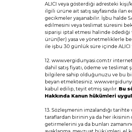
ALICI veya gösterdiği adresteki kişi/
ilgili ürüne ait satış sayfasında ilan
gecikmeler yaşanabilir. İşbu halde SAT
edilmesini veya teslimat süresini bek
siparişi iptal etmesi halinde ödediği
ürün(ler) yasa ve yönetmeliklerle b
ile işbu 30 günlük süre içinde ALICI t
12. www.vergidunyasi.com.tr internet
dahil satış fiyatı, ödeme ve teslimat 
bilgilere sahip olduğunuzu ve bu bil
beyan etmektesiniz. www.vergidunyas
kabul edilip, teyit etmiş sayılır.
Bu s
Hakkında Kanun hükümleri uygul
13. Sözleşmenin imzalandığı tarihte 
taraflardan birinin ya da her ikisin
getirmelerini ya da bunları zamanında
ayaklanma, mevzuat hükümleri, el koy