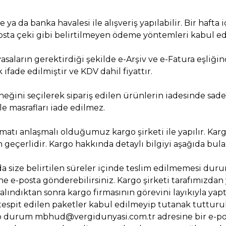
e ya da banka havalesi ile alışveriş yapılabilir. Bir hafta
posta çeki gibi belirtilmeyen ödeme yöntemleri kabul e
yasaların gerektirdiği şekilde e-Arşiv ve e-Fatura eşliği
 ifade edilmiştir ve KDV dahil fiyattır.
neğini seçilerek sipariş edilen ürünlerin iadesinde sad
e masrafları iade edilmez.
slimatı anlaşmalı olduğumuz kargo şirketi ile yapılır. Kar
n geçerlidir. Kargo hakkında detaylı bilgiyi aşağıda bulab
sında size belirtilen süreler içinde teslim edilmemesi d
e-posta gönderebilirsiniz. Kargo şirketi tarafımızdan 
 alındıktan sonra kargo firmasının görevini layıkıyla yap
tespit edilen paketler kabul edilmeyip tutanak tutturul
p durum mbhud@vergidunyasi.com.tr adresine bir e-posta 