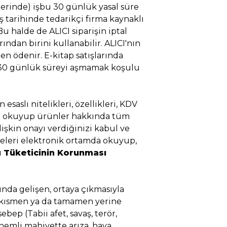
(lerinde) işbu 30 günlük yasal süre
tış tarihinde tedarikçi firma kaynaklı
Bu halde de ALICI siparişin iptal
ndan birini kullanabilir. ALICI'nın
en ödenir. E-kitap satışlarında
al 30 günlük süreyi aşmamak koşulu
aslı nitelikleri, özellikleri, KDV
gileri okuyup ürünler hakkında tüm
işkin onayı verdiğinizi kabul ve
eleri elektronik ortamda okuyup,
 Tüketicinin Korunması
ında gelişen, ortaya çıkmasıyla
nı kısmen ya da tamamen yerine
bep (Tabii afet, savaş, terör,
nemli mahiyette arıza, hava