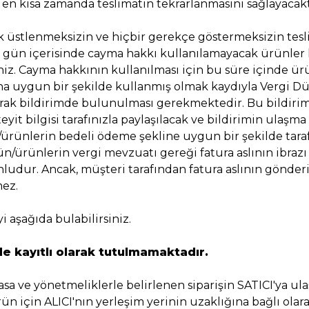
en kısa zamanda teslimatın tekrarlanmasını sağlayacakt
k üstlenmeksizin ve hiçbir gerekçe göstermeksizin tesl
t gün içerisinde cayma hakkı kullanılamayacak ürünler 
iz. Cayma hakkının kullanılması için bu süre içinde ürü
ına uygun bir şekilde kullanmış olmak kaydıyla Vergi Dün
lı olarak bildirimde bulunulması gerekmektedir. Bu bildir
teyit bilgisi tarafınızla paylaşılacak ve bildirimin ulaşm
ünlerin bedeli ödeme şekline uygun bir şekilde tarafı
n/ürünlerin vergi mevzuatı gereği fatura aslının ibrazı 
runludur. Ancak, müşteri tarafından fatura aslının gönde
mez.
i aşağıda bulabilirsiniz.
mde kayıtlı olarak tutulmamaktadır.
sa ve yönetmeliklerle belirlenen siparişin SATICI'ya ul
ün için ALICI'nın yerleşim yerinin uzaklığına bağlı olar