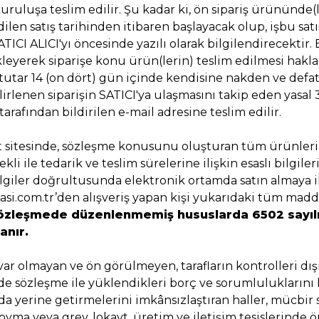
kuruluşa teslim edilir. Şu kadar ki, ön sipariş ürününde
 edilen satış tarihinden itibaren başlayacak olup, işbu sa
ICI ALICI'yı öncesinde yazılı olarak bilgilendirecektir. 
leyerek siparişe konu ürün(lerin) teslim edilmesi hakları
 tutar 14 (on dört) gün içinde kendisine nakden ve defat
elirlenen siparişin SATICI'ya ulaşmasını takip eden yas
arafından bildirilen e-mail adresine teslim edilir.
 sitesinde, sözleşme konusunu oluşturan tüm ürünlerin es
şekli ile tedarik ve teslim sürelerine ilişkin esaslı bil
giler doğrultusunda elektronik ortamda satın almaya il
i.com.tr’den alışveriş yapan kişi yukarıdaki tüm madd
özleşmede düzenlenmemiş hususlarda 6502 sayılı
anır.
var olmayan ve ön görülmeyen, tarafların kontrolleri dış
in de sözleşme ile yüklendikleri borç ve sorumlulukları
 yerine getirmelerini imkânsızlaştıran haller, mücbir se
ma veya grev, lokavt, üretim ve iletişim tesislerinde ö