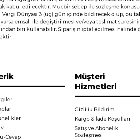
rak kabul edilecektir. Mücbir sebep ile sözleşme konus
rgi Dünyası 3 (üç) gün içinde bildirecek olup, bu takd
rsa emsali ile değiştirilmesi ve/veya teslimat süresi
ndan biri kullanabilir. Siparişin iptal edilmesi halinde
ktir.
erik
Müşteri
Hizmetleri
giler
aplar
Gizlilik Bildirimi
nelikler
Kargo & İade Koşulları
iv
Satış ve Abonelik
Sözleşmesi
ru-Cevap