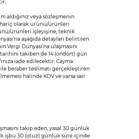
ır.
im aldığınız veya sözleşmenin
hariç olarak ürünü/ürünleri
nü/ürünleri işleyişine, teknik
yası’na aşağıda detayları belirtilen
imin Vergi Dünyası’na ulaşmasını
a tarihini takiben de 14 (ondört) gün
nıza iade edilecektir. Cayma
ile beraber teslimatı gerçekleştiren
rilmemesi halinde KDV ve varsa sair
aşmasını takip eden, yasal 30 günlük
ak işbu 30 (otuz) günlük süre içinde