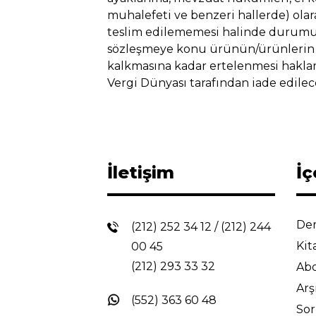
muhalefeti ve benzeri hallerde) ola
teslim edilememesi halinde durumu Ve
sözleşmeye konu ürünün/ürünlerin va
kalkmasına kadar ertelenmesi hakları
Vergi Dünyası tarafından iade edilece
İletişim
İç
Der
(212) 252 34 12
/
(212) 244
Kit
00 45
(212) 293 33 32
Abo
Arş
(552) 363 60 48
So