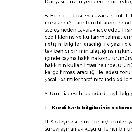
Dünyası, ürünü yeniden temin edip, 
8. Hiçbir hukuki ve cezai sorumlulu
imzalandığı tarihten itibaren ondör
sözleşmeden cayarak iade edebilirsin
özelliklerine ve kullanım talimatlar
iletişim bilgileri aracılığı ile yazı
takiben bildirimin ulaştığına ilişkin 
içinde cayma hakkına konu ürünün/ür
hakkının kullanılması halinde, ürünü
kargo firması aracılığı ile iadesi zo
yasal kesintiler tarafınıza iade edile
9. Ürün iadesi hakkında detaylı bilgiy
10.
Kredi kartı bilgileriniz siste
11. Sözleşme konusu ürün/ürünler, ya
süreyi aşmamak koşulu ile her bir ür